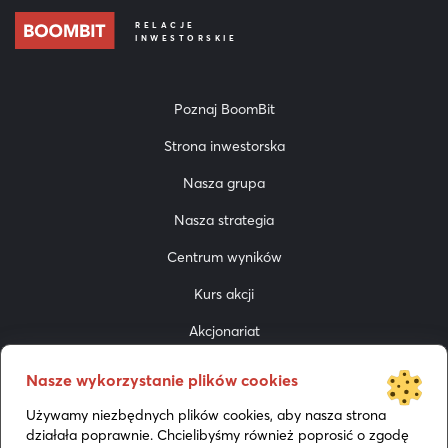
RELACJE
INWESTORSKIE
Poznaj BoomBit
Strona inwestorska
Nasza grupa
Nasza strategia
Centrum wyników
Kurs akcji
Akcjonariat
Do pobrania
Nasze wykorzystanie plików cookies
Prezentacje
Używamy niezbędnych plików cookies, aby nasza strona
działała poprawnie. Chcielibyśmy również poprosić o zgodę
Media