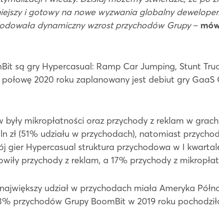
awniejszy i gotowy na nowe wyzwania globalny dewelope
spowodowała dynamiczny wzrost przychodów Grupy
–
mów
it są gry Hypercasual: Ramp Car Jumping, Stunt Truck
 I połowę 2020 roku zaplanowany jest debiut gry GaaS 
w były mikropłatności oraz przychody z reklam w grach.
ln zł (51% udziału w przychodach), natomiast przychody
́j gier Hypercasual struktura przychodowa w I kwartale
wiły przychody z reklam, a 17% przychody z mikropłatn
największy udział w przychodach miała Ameryka Półn
3% przychodów Grupy BoomBit w 2019 roku pochodziło