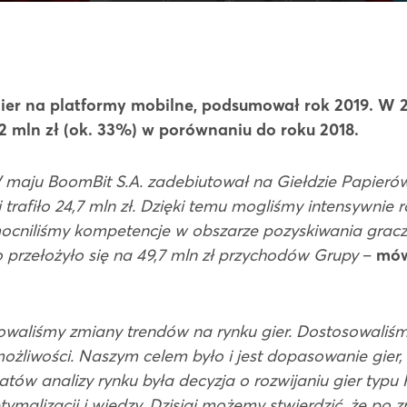
ier na platformy mobilne, podsumował rok 2019. W 
2,2 mln zł (ok. 33%) w porównaniu do roku 2018.
 W maju BoomBit S.A. zadebiutował na Giełdzie Papier
trafiło 24,7 mln zł. Dzięki temu mogliśmy intensywnie 
ocniliśmy kompetencje w obszarze pozyskiwania graczy
o przełożyło się na 49,7 mln zł przychodów Grupy
–
mó
waliśmy zmiany trendów na rynku gier. Dostosowaliśmy
żliwości. Naszym celem było i jest dopasowanie gier,
atów analizy rynku była decyzja o rozwijaniu gier typu
optymalizacji i wiedzy. Dzisiaj możemy stwierdzić, że