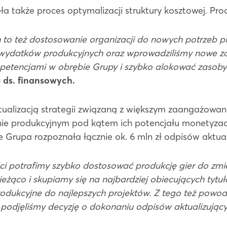
a także proces optymalizacji struktury kosztowej. Proce
 też dostosowanie organizacji do nowych potrzeb pro
i wydatków produkcyjnych oraz wprowadziliśmy nowe zas
petencjami w obrębie Grupy i szybko alokować zasoby 
u ds. finansowych.
alizacją strategii związaną z większym zaangażowa
nie produkcyjnym pod kątem ich potencjału monetyza
e Grupa rozpoznała łącznie ok. 6 mln zł odpisów aktu
́ci potrafimy szybko dostosować produkcję gier do zmi
ąco i skupiamy się na najbardziej obiecujących tytu
rodukcyjne do najlepszych projektów. Z tego też powod
podjęliśmy decyzję o dokonaniu odpisów aktualizując