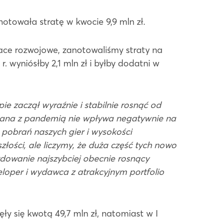
towała stratę w kwocie 9,9 mln zł.
race rozwojowe, zanotowaliśmy straty na
 wyniósłby 2,1 mln zł i byłby dodatni w
zaczął wyraźnie i stabilnie rosnąć od
̨zana z pandemią nie wpływa negatywnie na
e pobrań naszych gier i wysokości
́ci, ale liczymy, że duża część tych nowo
dowanie najszybciej obecnie rosnący
loper i wydawca z atrakcyjnym portfolio
się kwotą 49,7 mln zł, natomiast w I