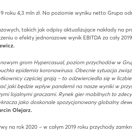
roku 4,3 mln zł. Na poziomie wyniku netto Grupa odno
razowych, takich jak odpisy aktualizujące nakłady na p
eniu o efekty jednorazowe wynik EBITDA za cały 2019 r.
ewicz.
szym nowym grom Hypercasual, poziom przychodów w Grupie 
ybuchła epidemia koronawirusa. Obecnie sytuacja zwia
tkownicy częściej grają – to odzwierciedla się w liczbi
́ jaki będzie wpływ pandemii na nasze wyniki w przyszłos
ymi lojalnymi graczami. Rynek gier mobilnych to zdecy
wkracza jako doskonale spozycjonowany globalny dewe
cin Olejarz.
na rok 2020 – w całym 2019 roku przychody zamknęły 