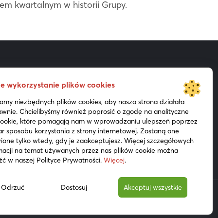
dem kwartalnym w historii Grupy.
e wykorzystanie plików cookies
Akcjonariat
Prezentacje
my niezbędnych plików cookies, aby nasza strona działała
Do pobrania
Media
wnie. Chcielibyśmy również poprosić o zgodę na analityczne
 cookie, które pomagają nam w wprowadzaniu ulepszeń poprzez
r sposobu korzystania z strony internetowej. Zostaną one
ione tylko wtedy, gdy je zaakceptujesz. Więcej szczegółowych
macji na temat używanych przez nas plików cookie można
źć w naszej Polityce Prywatności.
Więcej
.
Odrzuć
Dostosuj
Akceptuj wszystkie