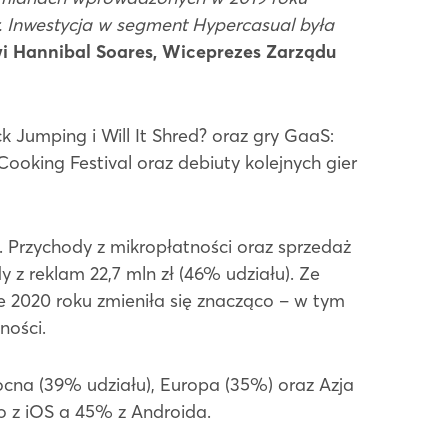
r. Inwestycja w segment Hypercasual była
i Hannibal Soares, Wiceprezes Zarządu
 Jumping i Will It Shred? oraz gry GaaS:
Cooking Festival oraz debiuty kolejnych gier
 Przychody z mikropłatności oraz sprzedaż
 z reklam 22,7 mln zł (46% udziału). Ze
 2020 roku zmieniła się znacząco – w tym
ości.
ocna (39% udziału), Europa (35%) oraz Azja
 z iOS a 45% z Androida.