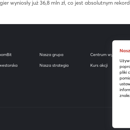
er wyniosły już 36,8 mln zł, co jest absolutnym rekor
Nasz
oomBit
Nasza grupa
Centrum wyników
Używa
westorska
Nasza strategia
Kurs akcji
popra
pliki
pomia
ustaw
infor
znale