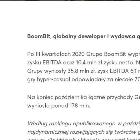
BoomBit, globalny deweloper i wydawca g
Po III kwartałach 2020 Grupa BoomBit wypraco
zysku EBITDA oraz 10,4 mln zł zysku netto. 
Grupy wyniosły 35,8 mln zł, zysk EBITDA 6,1 m
gry hyper-casual odpowiadały za niecałe 7
Na koniec października łączne przychody Gr
wyniosła ponad 178 mln.
Według rankingu opublikowanego w paździer
najdynamiczniej rozwijających się twórców