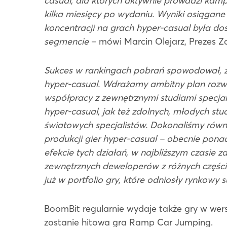
casual, dla których aktywnie prowadzi kamp
kilka miesięcy po wydaniu. Wyniki osiągane
koncentracji na grach hyper-casual była d
segmencie
– mówi Marcin Olejarz, Prezes Z
Sukces w rankingach pobrań spowodował, że 
hyper-casual. Wdrażamy ambitny plan rozwoj
współpracy z zewnętrznymi studiami specjal
hyper-casual, jak też zdolnych, młodych st
światowych specjalistów. Dokonaliśmy rów
produkcji gier hyper-casual – obecnie pona
efekcie tych działań, w najbliższym czasie
zewnętrznych deweloperów z różnych części
już w portfolio gry, które odniosły rynkowy 
BoomBit regularnie wydaje także gry w wer
zostanie hitowa gra Ramp Car Jumping.