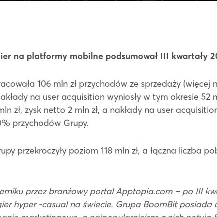
ier na platformy mobilne podsumował III kwartały 2
wała 106 mln zł przychodów ze sprzedaży (więcej niż 
Nakłady na user acquisition wyniosły w tym okresie 52
ln zł, zysk netto 2 mln zł, a nakłady na user acquisition
0% przychodów Grupy.
upy przekroczyły poziom 118 mln zł, a łączna liczba p
niku przez branżowy portal Apptopia.com – po III kw
 gier hyper -casual na świecie. Grupa BoomBit posiada o