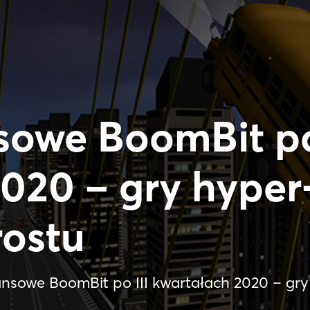
sowe BoomBit po
020 – gry hyper
ostu
ansowe BoomBit po III kwartałach 2020 – gr