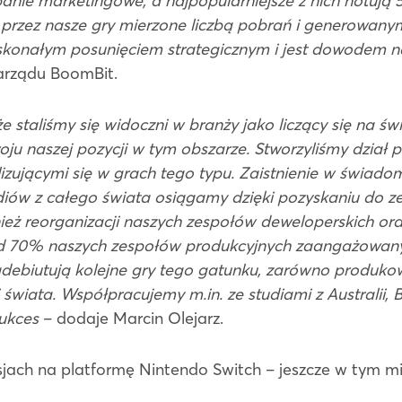
anie marketingowe, a najpopularniejsze z nich notują 5
 przez nasze gry mierzone liczbą pobrań i generowany
oskonałym posunięciem strategicznym i jest dowodem 
arządu BoomBit.
staliśmy się widoczni w branży jako liczący się na
u naszej pozycji w tym obszarze. Stworzyliśmy dział p
izującymi się w grach tego typu. Zaistnienie w świad
udiów z całego świata osiągamy dzięki pozyskaniu do
nież reorganizacji naszych zespołów deweloperskich o
d 70% naszych zespołów produkcyjnych zaangażowanyc
 zadebiutują kolejne gry tego gatunku, zarówno produko
 świata. Współpracujemy m.in. ze studiami z Australii, Br
sukces
– dodaje Marcin Olejarz.
sjach na platformę Nintendo Switch – jeszcze w tym mi