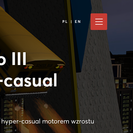
PL | EN
 III
-casual
y hyper-casual motorem wzrostu