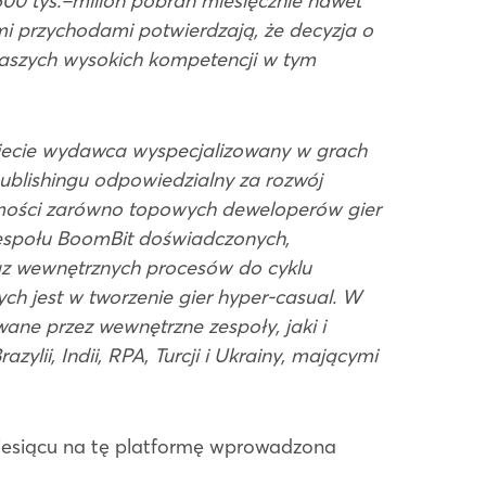
00 tys.–milion pobrań miesięcznie nawet
mi przychodami potwierdzają, że decyzja o
naszych wysokich kompetencji w tym
 świecie wydawca wyspecjalizowany w grach
ublishingu odpowiedzialny za rozwój
omości zarówno topowych deweloperów gier
 zespołu BoomBit doświadczonych,
raz wewnętrznych procesów do cyklu
h jest w tworzenie gier hyper-casual. W
wane przez wewnętrzne zespoły, jaki i
azylii, Indii, RPA, Turcji i Ukrainy, mającymi
esiącu na tę platformę wprowadzona