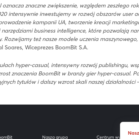
 oznacza znaczne zwiększenie, względem zeszłego roku
20 intensywnie inwestujemy w rozwój obszarów user acq
 prowadzenie kampanii UA, tworzenie kreacji marketingo
rzędziami business intelligence, które pozwalają na
y. Rozwijamy też nasze modele uczenia maszynowego,
l Soares, Wiceprezes BoomBit S.A.
ułach hyper-casual, intensywny rozwój publishingu, ws
wzrost znaczenia BoomBit w branży gier hyper-casual. Po
ych tytułów i dalszy wzrost skali naszej działalności
–
Nasz
oomBit
Nasza grupa
Centrum wyników