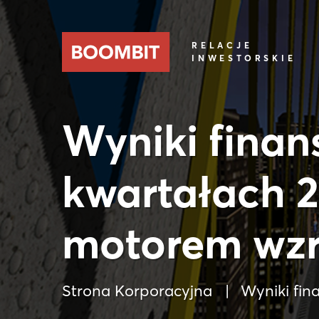
RELACJE
INWESTORSKIE
Wyniki finan
kwartałach 2
motorem wzr
Strona Korporacyjna
Wyniki fin