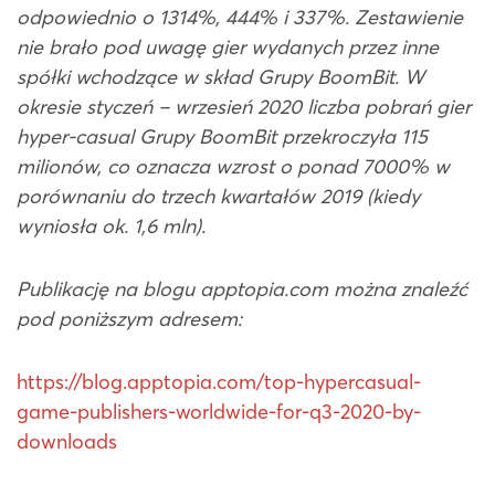
odpowiednio o 1314%, 444% i 337%. Zestawienie
nie brało pod uwagę gier wydanych przez inne
spółki wchodzące w skład Grupy BoomBit. W
okresie styczeń – wrzesień 2020 liczba pobrań gier
hyper-casual Grupy BoomBit przekroczyła
115
milionów, co oznacza wzrost o ponad 7000% w
porównaniu do trzech kwartałów 2019 (kiedy
wyniosła ok. 1,6 mln).
Publikację na blogu apptopia.com można znaleźć
pod poniższym adresem:
https://blog.apptopia.com/top-hypercasual-
game-publishers-worldwide-for-q3-2020-by-
downloads