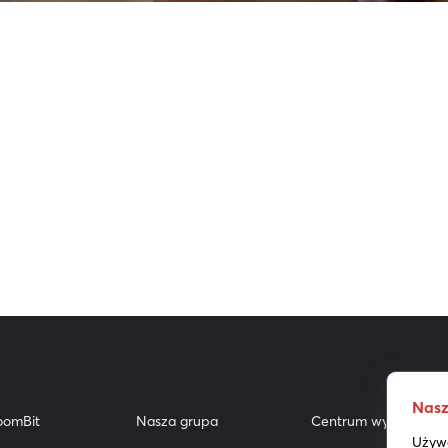
Nasz
oomBit
Nasza grupa
Centrum wyników
Używa