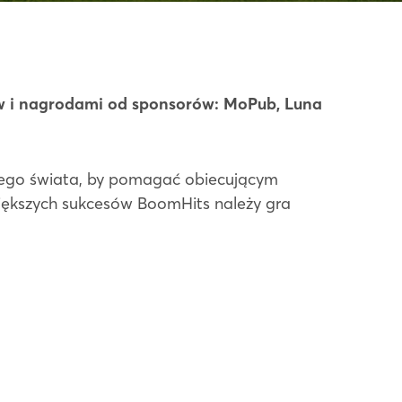
ów i nagrodami od sponsorów: MoPub, Luna
ałego świata, by pomagać obiecującym
iększych sukcesów BoomHits należy gra