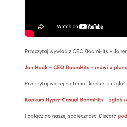
Przeczytaj wywiad z CEO BoomHits – Jonem
Jon Hook – CEO BoomHits – mówi o plana
Przeczytaj więcej na temat konkursu i zgłoś
Konkurs Hyper-Casual BoomHits – zgłoś s
I dołącz do naszej społeczności Discord
pod