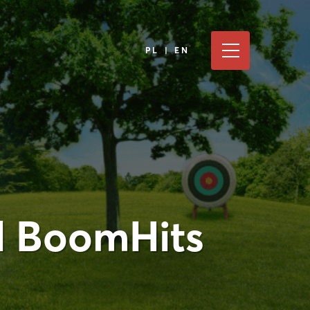
PL | EN
l BoomHits