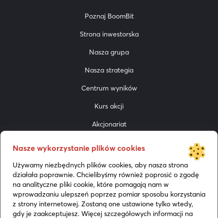
Poznaj BoomBit
Strona inwestorska
Nasza grupa
Nasza strategia
Centrum wyników
Kurs akcji
Akcjonariat
Do pobrania
Nasze wykorzystanie plików cookies
Prezentacje
Używamy niezbędnych plików cookies, aby nasza strona
działała poprawnie. Chcielibyśmy również poprosić o zgodę
Media
na analityczne pliki cookie, które pomagają nam w
wprowadzaniu ulepszeń poprzez pomiar sposobu korzystania
z strony internetowej. Zostaną one ustawione tylko wtedy,
gdy je zaakceptujesz. Więcej szczegółowych informacji na