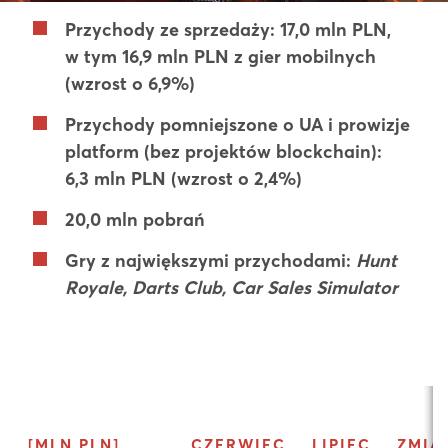
Przychody ze sprzedaży: 17,0 mln PLN,
w tym 16,9 mln PLN z gier mobilnych
(wzrost o 6,9%)
Przychody pomniejszone o UA i prowizje
platform (bez projektów blockchain):
6,3 mln PLN (wzrost o 2,4%)
20,0 mln pobrań
Gry z największymi przychodami:
Hunt
Royale, Darts Club, Car Sales Simulator
[MLN PLN]
CZERWIEC
LIPIEC
ZMIA