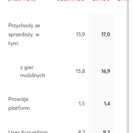
Przychody ze
sprzedaży, w
15,9
17,0
tym:
z gier
15,8
16,9
mobilnych
Prowizje
1,5
1,4
platform
User Acquisition
8,2
9,3