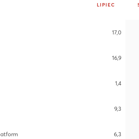
LIPIEC
17,0
16,9
1,4
9,3
latform
6,3