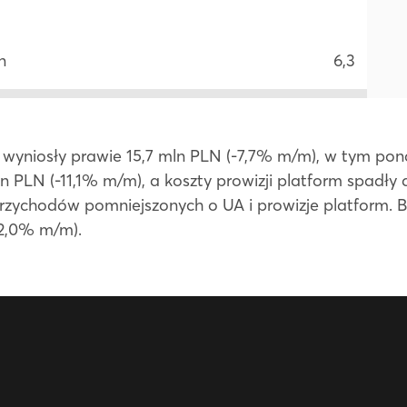
n
6,3
 wyniosły prawie 15,7 mln PLN (-7,7% m/m), w tym pon
mln PLN (-11,1% m/m), a koszty prowizji platform spadły
 przychodów pomniejszonych o UA i prowizje platform.
-2,0% m/m).