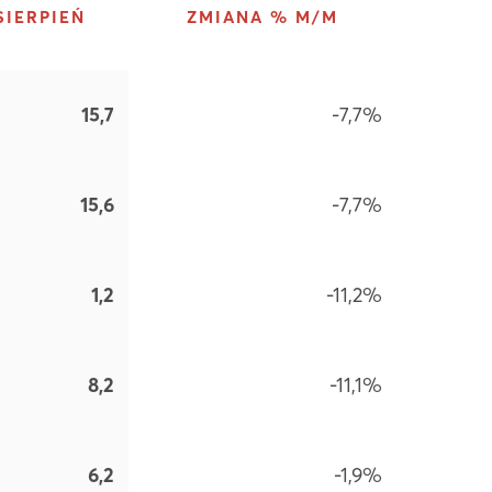
SIERPIEŃ
ZMIANA % M/M
15,7
-7,7%
15,6
-7,7%
1,2
-11,2%
8,2
-11,1%
6,2
-1,9%