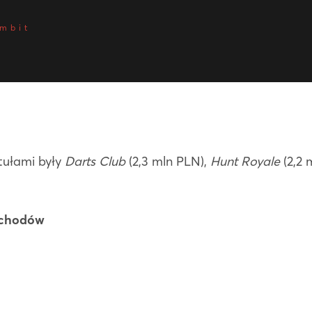
ombit
ytułami były
Darts Club
(2,3 mln PLN),
Hunt Royale
(2,2 
ychodów