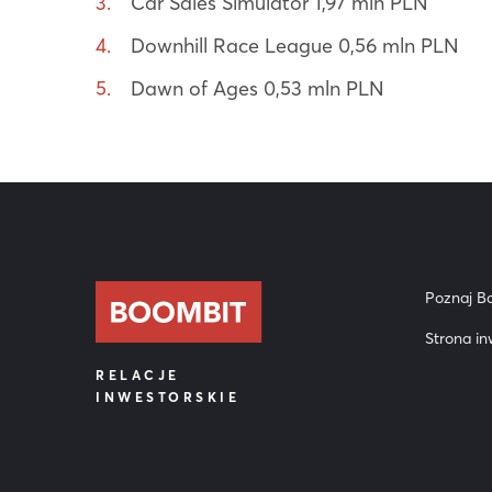
Car Sales Simulator 1,97 mln PLN
Downhill Race League 0,56 mln PLN
Dawn of Ages 0,53 mln PLN
Poznaj B
Strona in
RELACJE
INWESTORSKIE