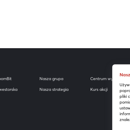
Nasz
oomBit
Nasza grupa
Centrum wyników
Używa
westorska
Nasza strategia
Kurs akcji
popra
pliki
pomia
ustaw
infor
znale