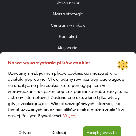
Nasza grupa
Nasza strategia
Centrum wyników
Kurs akcji
Akcjonariat
Do pobrania
Nasze wykorzystanie plików cookies
Prezentacje
Używamy niezbędnych plików cookies, aby nasza strona
działała poprawnie. Chcielibyśmy również poprosić o zgodę
Media
na analityczne pliki cookie, które pomagają nam w
wprowadzaniu ulepszeń poprzez pomiar sposobu korzystania
z strony internetowej. Zostaną one ustawione tylko wtedy,
gdy je zaakceptujesz. Więcej szczegółowych informacji na
temat używanych przez nas plików cookie można znaleźć w
naszej Polityce Prywatności.
Więcej
.
Polityka cookies
Odrzuć
Dostosuj
Akceptuj wszystkie
© 2026 BoomBit. All rights reserved