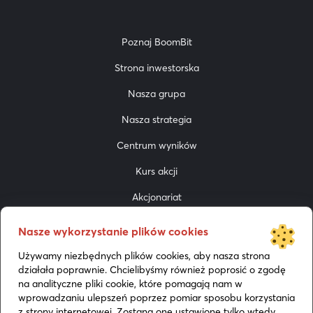
Poznaj BoomBit
Strona inwestorska
Nasza grupa
Nasza strategia
Centrum wyników
Kurs akcji
Akcjonariat
Do pobrania
Nasze wykorzystanie plików cookies
Prezentacje
Używamy niezbędnych plików cookies, aby nasza strona
działała poprawnie. Chcielibyśmy również poprosić o zgodę
Media
na analityczne pliki cookie, które pomagają nam w
wprowadzaniu ulepszeń poprzez pomiar sposobu korzystania
z strony internetowej. Zostaną one ustawione tylko wtedy,