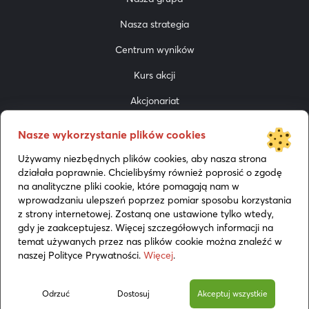
Nasza strategia
Centrum wyników
Kurs akcji
Akcjonariat
Do pobrania
Nasze wykorzystanie plików cookies
Prezentacje
Używamy niezbędnych plików cookies, aby nasza strona
działała poprawnie. Chcielibyśmy również poprosić o zgodę
Media
na analityczne pliki cookie, które pomagają nam w
wprowadzaniu ulepszeń poprzez pomiar sposobu korzystania
z strony internetowej. Zostaną one ustawione tylko wtedy,
gdy je zaakceptujesz. Więcej szczegółowych informacji na
temat używanych przez nas plików cookie można znaleźć w
naszej Polityce Prywatności.
Więcej
.
Polityka cookies
Odrzuć
Dostosuj
Akceptuj wszystkie
© 2026 BoomBit. All rights reserved