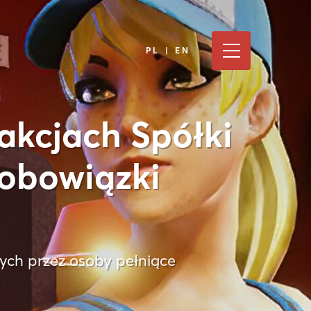
PL | EN
akcjach Spółki
 obowiązki
ych przez osoby pełniące