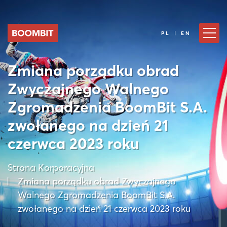
PL | EN
Zmiana porządku obrad
Zwyczajnego Walnego
Zgromadzenia BoomBit S.A.
zwołanego na dzień 21
czerwca 2023 roku
Strona Korporacyjna
Zmiana porządku obrad Zwyczajnego
Walnego Zgromadzenia BoomBit S.A.
zwołanego na dzień 21 czerwca 2023 roku