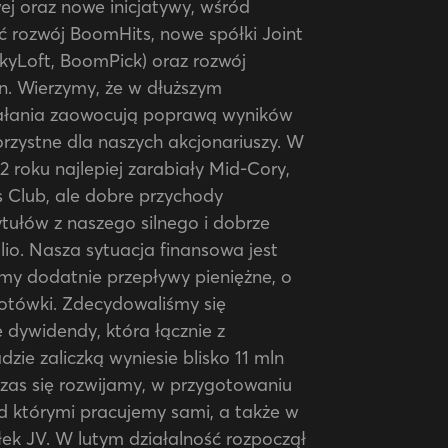
ej oraz nowe inicjatywy, wśród
ć rozwój BoomHits, nowe spółki Joint
yLoft, BoomPick) oraz rozwój
n. Wierzymy, że w dłuższym
iałania zaowocują poprawą wyników
korzystne dla naszych akcjonariuszy. W
 roku najlepiej zarabiały Mid-Cory,
ts Club, ale dobre przychody
tytułów z naszego silnego i dobrze
io. Nasza sytuacja finansowa jest
my dodatnie przepływy pieniężne, o
gotówki. Zdecydowaliśmy się
dywidendy, która łącznie z
zie zaliczką wyniesie blisko 11 mln
czas się rozwijamy, w przygotowaniu
d którymi pracujemy sami, a także w
ek JV. W lutym działalność rozpoczął