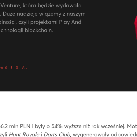
 Venture, która będzie wydawała
. Duże nadzieje wiążemy z naszym
ności, czyli projektami Play And
echnologii blockchain.
mBit S.A.
,2 mln PLN i były o 54% wyższe niż rok wcześniej. Mo
zyli
Hunt Royale
i
Darts Club
, wygenerowały odpowiedn