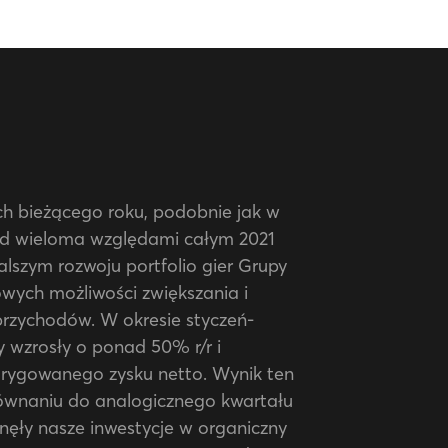
h bieżącego roku, podobnie jak w
d wieloma względami całym 2021
dalszym rozwoju portfolio gier Grupy
owych możliwości zwiększania i
przychodów. W okresie styczeń-
 wzrosły o ponad 50% r/r i
rygowanego zysku netto. Wynik ten
równaniu do analogicznego kwartału
nęły nasze inwestycje w organiczny