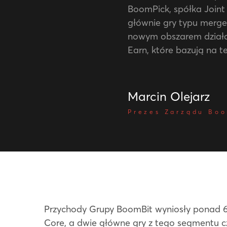
BoomPick, spółka Joint
głównie gry typu merge
nowym obszarem działal
Earn, które bazują na t
Marcin Olejarz
Prezes Zarządu Boo
Przychody Grupy BoomBit wyniosły ponad 66
Core, a dwie główne gry z tego segmentu c