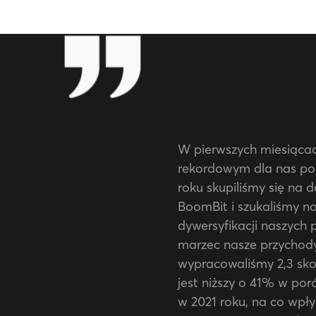
W pierwszych miesiącac
rekordowym dla nas po
roku skupiliśmy się na 
BoomBit i szukaliśmy n
dywersyfikacji naszych 
marzec nasze przychody
wypracowaliśmy 2,3 sko
jest niższy o 41% w po
w 2021 roku, na co wpły