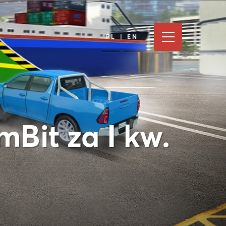
PL | EN
Bit za I kw.