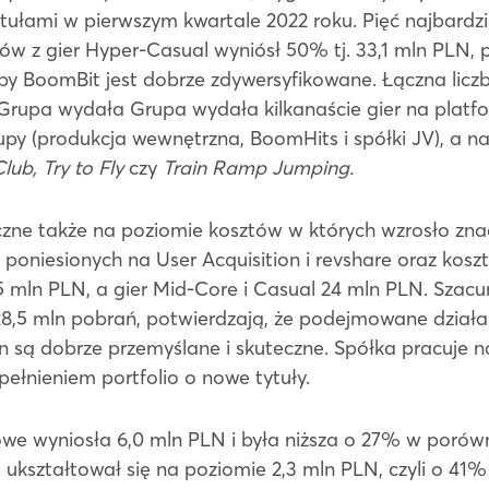
tytułami w pierwszym kwartale 2022 roku. Pięć najbard
w z gier Hyper-Casual wyniósł 50% tj. 33,1 mln PLN, po
rupy BoomBit jest dobrze zdywersyfikowane. Łączna lic
 Grupa wydała Grupa wydała kilkanaście gier na platf
upy (produkcja wewnętrzna, BoomHits i spółki JV), a na
lub, Try to Fly
czy
Train Ramp Jumping.
zne także na poziomie kosztów w których wzrosło zna
oniesionych na User Acquisition i revshare oraz koszt
25 mln PLN, a gier Mid-Core i Casual 24 mln PLN. Szac
8,5 mln pobrań, potwierdzają, że podejmowane działa
n są dobrze przemyślane i skuteczne. Spółka pracuje n
pełnieniem portfolio o nowe tytuły.
we wyniosła 6,0 mln PLN i była niższa o 27% w porów
 ukształtował się na poziomie 2,3 mln PLN, czyli o 41