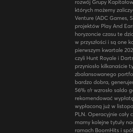
rozwój Grupy Kapitałow
których możemy zaliczy
Venture (ADC Games, Sk
projektów Play And Ear
horyzoncie czasu te dz
w przyszłości i są one 
pierwszym kwartale 2022
czyli Hunt Royale i Dar
przyniosło kilkanaście 
zbalansowanego portfol
bardzo dobra, generuje
56% r/r wzrosło saldo 
rekomendować wypłatę 
wypłaconą już w listopad
PLN. Operacyjnie cały 
mamy kolejne tytuły na
ramach BoomHits i spół