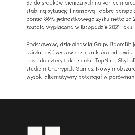
Saldo środków pieniężnych na koniec marca 2
stabilną sytuację finansową i dobre persp
ponad 86% jednostkowego zysku netto za 20
została wypłacona w listopadzie 2021 roku.
Podstawową działalnością Grupy BoomBit je
działalność wydawnicza, za którą odpowiad
posiada cztery takie spółki: TapNice, SkyL
studiem Cherrypick Games. Nowym obszarem d
wysoki alternatywny potencjał w porównani