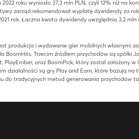
022 roku wyniosło 37,3 mln PLN, czyli 12% niż na konie
ektywy zarząd rekomendował wypłatę dywidendy za rok
21 rok. Łączna kwota dywidendy uwzględnia 3,2 mln P
st produkcja i wydawanie gier mobilnych własnymi za
a BoomHits. Trzecim źródłem przychodów są spółki Jo
oft, PlayEmber, oraz BoomPick, który został założony w
ziałalności są gry Play and Earn, które bazują na te
u do tradycyjnych metod generowania przychodów taki