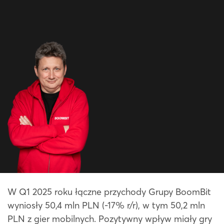
W Q1 2025 roku łączne przychody Grupy BoomBit
wyniosły 50,4 mln PLN (-17% r/r), w tym 50,2 mln
PLN z gier mobilnych. Pozytywny wpływ miały gry