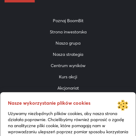
Poznaj BoomBit
Strona inwestorska
Nasza grupa
Nasza strategia
Centrum wyników
Kurs akcji
Akcjonariat
Do pobrania
Nasze wykorzystanie plików cookies
Prezentacje
Używamy niezbędnych plików cookies, aby nasza strona
działała poprawnie. Chcielibyśmy również poprosić o zgodę
Media
na analityczne pliki cookie, które pomagają nam w
wprowadzaniu ulepszeń poprzez pomiar sposobu korzystania