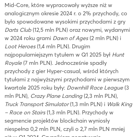
Mid-Core, które wypracowały wyższe niż w
analogicznym okresie 2024 r. o 2% przychody, co
było spowodowane wysokimi przychodami z gry
Darts Club
(12,5 mln PLN) oraz nowymi, wydanymi
w 2024 roku grami
Dawn of Ages
(2 mln PLN) i
Loot Heroes
(1,4 mln PLN). Drugim
najpopularniejszym tytułem w Q1 2025 był
Hunt
Royale
(7 mln PLN). Jednocześnie spadły
przychody z gier Hyper-casual, wśród których
tytułami z najwyższymi przychodami w pierwszym
kwartale 2025 roku były:
Downhill Race League
(3
mln PLN),
Crazy Plane Landing
(2,3 mln PLN),
Truck Transport Simulator
(1,3 mln PLN) i
Walk King
– Race on Stairs
(1,3 mln PLN). Przychody w
segmencie projektów blockchain wyniosły
niespełna 0,2 mln PLN, czyli o 2,7 mln PLN mniej