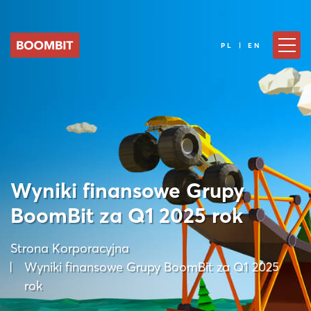
PL | EN
Wyniki finansowe Grupy
BoomBit za Q1 2025 rok
Strona Korporacyjna
Wyniki finansowe Grupy BoomBit za Q1 2025
rok